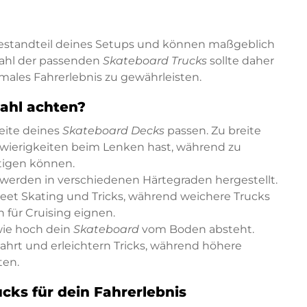
Bestandteil deines Setups und können maßgeblich
wahl der passenden
Skateboard Trucks
sollte daher
ales Fahrerlebnis zu gewährleisten.
wahl achten?
reite deines
Skateboard Decks
passen. Zu breite
hwierigkeiten beim Lenken hast, während zu
htigen können.
werden in verschiedenen Härtegraden hergestellt.
treet Skating und Tricks, während weichere Trucks
 für Cruising eignen.
 wie hoch dein
Skateboard
vom Boden absteht.
Fahrt und erleichtern Tricks, während höhere
ten.
cks für dein Fahrerlebnis