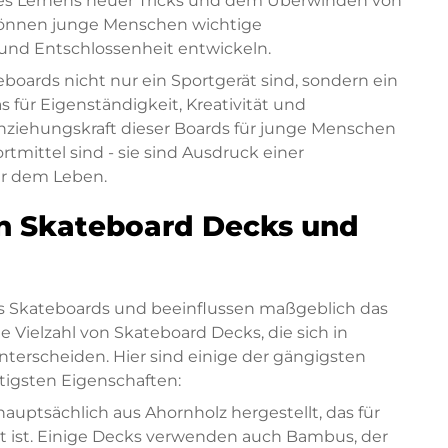
s Lernens neuer Tricks und dem Überwinden von
önnen junge Menschen wichtige
nd Entschlossenheit entwickeln.
oards nicht nur ein Sportgerät sind, sondern ein
as für Eigenständigkeit, Kreativität und
Anziehungskraft dieser Boards für junge Menschen
ortmittel sind - sie sind Ausdruck einer
r dem Leben.
n Skateboard Decks und
s Skateboards und beeinflussen maßgeblich das
e Vielzahl von Skateboard Decks, die sich in
terscheiden. Hier sind einige der gängigsten
tigsten Eigenschaften:
uptsächlich aus Ahornholz hergestellt, das für
nt ist. Einige Decks verwenden auch Bambus, der