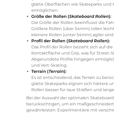
glatte Oberflächen wie Skateparks und H
ermöglichen.
Größe der Rollen (
Skateboard Rollen
):
Die Größe der Rollen beeinflusst die F
Größere Rollen (über 54mm) rollen leic
kleinere Rollen (unter 54mm) agiler sin
Profil der Rollen (
Skateboard Rollen
):
Das Profil der Rollen bezieht sich auf di
Kontaktfläche und Grip, was für Street-Sk
Abgerundete Profile hingegen ermöglich
und Vert-Skating.
Terrain (
Terrain
):
Es ist entscheidend, das Terrain zu berü
glatte Skateparks eignen sich härtere u
Rollen besser für raue Straßen und lang
Bei der Auswahl der optimalen Skateboard R
berücksichtigen, um ein maßgeschneiderte
gewährleisten. Experimentiere mit versc