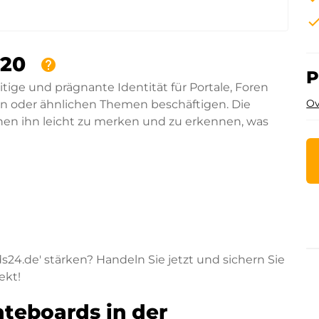
che
420
help
P
itige und prägnante Identität für Portale, Foren
Ov
ren oder ähnlichen Themen beschäftigen. Die
en ihn leicht zu merken und zu erkennen, was
s24.de' stärken? Handeln Sie jetzt und sichern Sie
ekt!
teboards in der