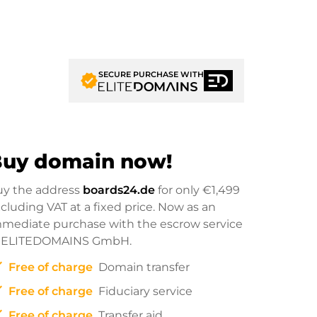
SECURE PURCHASE WITH
verified
uy domain now!
uy the address
boards24.de
for only
€1,499
cluding VAT at a fixed price. Now as an
mediate purchase with the escrow service
f ELITEDOMAINS GmbH.
ck
Free of charge
Domain transfer
ck
Free of charge
Fiduciary service
ck
Free of charge
Transfer aid