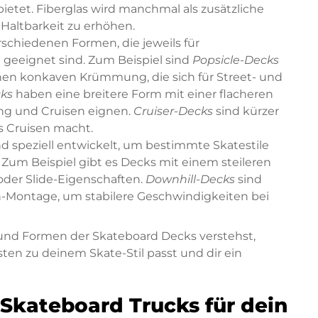
t bietet. Fiberglas wird manchmal als zusätzliche
Haltbarkeit zu erhöhen.
rschiedenen Formen, die jeweils für
n geeignet sind. Zum Beispiel sind
Popsicle-Decks
hen konkaven Krümmung, die sich für Street- und
cks
haben eine breitere Form mit einer flacheren
ting und Cruisen eignen.
Cruiser-Decks
sind kürzer
es Cruisen macht.
d speziell entwickelt, um bestimmte Skatestile
 Zum Beispiel gibt es Decks mit einem steileren
 oder Slide-Eigenschaften.
Downhill-Decks
sind
h-Montage, um stabilere Geschwindigkeiten bei
 und Formen der Skateboard Decks verstehst,
en zu deinem Skate-Stil passt und dir ein
 Skateboard Trucks für dein